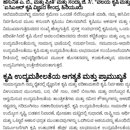
ಹಸುನಿತ ಎ. ಬಿ., ಮತ್ತು ಪ್ರೀತಿ' ಮತ್ತು ಸಂದ್ಯಾ ಜಿ. ಸಿ'. ''ವಲಯ ಕೃಷಿ
`ಐಸಿಎಆರ್ ಕೃಷಿ ವಿಜ್ಞಾನ ಕೇಂದ್ರ, ಹಿರಿಯೂರು
ಅಲೆಮಾರಿಯಾಗಿದ್ದ ಮಾನವ ಕ್ರಮೇಣ ಒಂದಡೆ ನೆಲೆನಿಲ್ಲುವಂತೆ ಮಾಡಿ, ನಮ್ಮ ಹಸಿವಿನ ಚಿ
ನಿರ್ವಹಿಸುವ ಮೂಲ ಕಸುಬಾಗಿ ಕೃಷಿಯು ವಿಕಾಸವಾಗಿದೆ. ಕೃಷಿಯು ಆಕರ್ಷಕ ಮತ್ತು ಲ
ವಿಮುಖವಾಗುತ್ತಿರುವವರ ಸಂಖ್ಯೆ ಹೆಚ್ಚಾಗುತ್ತಿದೆ. ಪ್ರಸಕ್ತ ಸಂದರ್ಭದಲ್ಲಿ ಕೃಷಿಯನ್ನ
ಪರಿವರ್ತಿಸಿದರೆ ಕೃಷಿ ಮೇಲೆ ಅವಲಂಬಿತರಾದವರು ಜೀವನ ಕಟ್ಟಿಕೊಳ್ಳಲು ಮತ್ತು ಎಲ್ಲ ಜನ
ಉದ್ಯಮಶೀಲತೆಯನ್ನು ಸಾಮಾನ್ಯ ಭಾಷೆಯಲ್ಲಿ ಸಮರ್ಥನೀಯ, ಸಮುದಾಯ-ಆಧಾರಿತ, ನ
ಉದ್ಯಮಶೀಲತೆಯು ಕೃಷಿ ಮತ್ತು ಉದ್ಯಮಶೀಲತೆಯ ಲಾಭದಾಯಕ ಸಂಯೋಜನೆಯಾಗಿದೆ. ಉ
ರೀತಿಯಲ್ಲಿ ಅಭಿವೃದ್ಧಿಪಡಿಸುವ ಮೂಲಕ ಹೊಸತನವನ್ನು ಕಂಡುಕೊಳ್ಳುವ, ಮಾರುಕಟ್ಟ
ಉದ್ಯಮಿಗಳನ್ನು ಉತ್ತೇಜಿಸುವಂತಾಗುತ್ತದೆ.
ಕೃಷಿ ಉದ್ಯಮಶೀಲತೆಯ ಅಗತ್ಯತೆ ಮತ್ತು ಪ್ರಾಮುಖ್ಯತೆ
ಸಾಮಾನ್ಯವಾಗಿ ನಮ್ಮ ರೈತರಲ್ಲಿ ವೈಜ್ಞಾನಿಕ ಕೃಷಿ ಮತ್ತು ಪರಿಣಾಮಕಾರಿ ಕೃಷಿ ನಿರ್ವಹಣಾ ವ್ಯವಸ
ವಿಳಂಬವಾದ ಮುಂಗಾರು, ಬರ, ಬೆಳೆ ಸಾಲ, ನಕಲಿ ಬೀಜಗಳು ಮತ್ತು ರಸಗೊಬ್ಬರ ಕೊ
ಅನ್ವಯಿಸುವ ಉದ್ಯಮಶೀಲತೆಯ ತಾಂತ್ರಿಕತೆಗಳು ಮತ್ತು ನವೀನ ಕೌಶಲ್ಯಗಳನ್ನು ಅಳವಡಿಸಿ
ನಷ್ಟವನ್ನು ಸರಿದೂಗಿಸಲು ಸಹಕಾರಿಯಾಗುತ್ತದೆ. ಕೃಷಿ ಉದ್ಯಮಶೀಲತೆಯು ಸಾಮಾಜಿಕ ಮ
ಉದ್ಯೋಗ ಸೃಷ್ಟಿ, ಬಡತನ ನಿವಾರಣೆ, ಪೋಷಣಾ ಮಟ್ಟದಲ್ಲಿ ಸುಧಾರಣೆ, ರಾಷ್ಟ್ರೀಯ ಆರ್ಥಿ
ಮತ್ತು ಒಟ್ಟಾರೆ ಆಹಾರ ಭದ್ರತ ಮುಂತಾದವುಗಳನ್ನು ಒದಗಿಸುವ ಆಶಯವನ್ನು ಹೊಂದಿದೆ. ಗ್
ನಿರ್ಮೂಲನೆಗಾಗಿ ಕೃಷಿ ಉತ್ಪಾದಕತೆ ಹೆಚ್ಚಳ ಮತ್ತು ಲಾಭದಾಯಕ ಉದ್ಯಮಶೀಲತೆಯ 