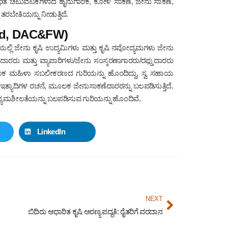
ಂಧಿತ ಚಟುವಟಿಕೆಗಳಾದ ಹೈನುಗಾರಿಕೆ, ಕೋಳಿ ಸಾಕಣೆ, ಜೇನು ಸಾಕಣೆ,
ತರಬೇತಿಯನ್ನು ನೀಡುತ್ತಿದೆ.
ard, DAC&FW)
ಲ್ಲಿ ಜೇನು ಕೃಷಿ ಉದ್ಯಮಿಗಳು ಮತ್ತು ಕೃಷಿ ನವೋದ್ಯಮಗಳು ಜೇನು
ೆದಾರರು ಮತ್ತು ವ್ಯಾಪಾರಿಗಳು/ಜೇನು ಸಂಸ್ಕರಣಾಗಾರರು/ರಫ್ತುದಾರರು
ಮೂಲಕ ಮಹಿಳಾ ಸಬಲೀಕರಣದ ಗುರಿಯನ್ನು ಹೊಂದಿದ್ದು, ಸ್ವ ಸಹಾಯ
ಯಾದಿಗಳ ರಚನೆ, ಮೂಲಕ ಜೇನುಸಾಕಣೆದಾರರನ್ನು ಬಲಪಡಿಸುತ್ತಿದೆ.
ಉದ್ಯಮಶೀಲತೆಯನ್ನು ಬಲಪಡಿಸುವ ಗುರಿಯನ್ನು ಹೊಂದಿವೆ.
LinkedIn
NEXT
ಬಿದಿರು ಆಧಾರಿತ ಕೃಷಿ ಅರಣ್ಯ ಪದ್ಧತಿ: ರೈತರಿಗೆ ವರದಾನ