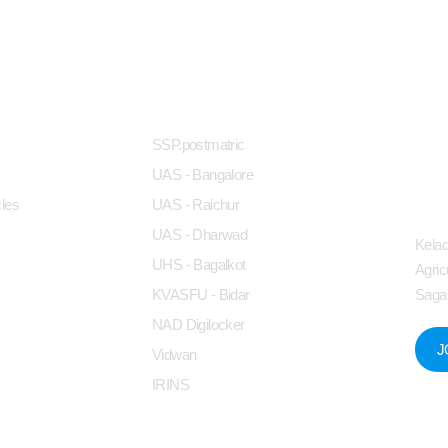
nks
Useful Links
Wor
SSP.postmatric
UAS - Bangalore
les
UAS - Raichur
UAS - Dharwad
Kelad
UHS - Bagalkot
Agric
KVASFU - Bidar
Sagar
NAD Digilocker
J
Vidwan
IRINS