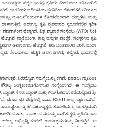
ರತೀಯ ಜನಸಂಖ್ಯೆಯ ಹೆಚ್ಚಿನ ಭಾಗವು ಕೃಷಿಯ ಮೇಲೆ ಅವಲಂಬಿತವಾಗಿದೆ
ಾರಿಯಾಗಿದೆ. ಭಾರತೀಯ ಆರ್ಥಿಕತೆಯ ಪ್ರಗತಿಶೀಲ ಬೆಳವಣಿಗೆಗೆ ಸರಿಯಾದ
ಲ್ಲಿ, ಸಾಕಷ್ಟು ಮೂಲಸೌಕರ್ಯಗಳ ಕೊರತೆಯಿಂದಾಗಿ ಹಣ್ಣುಗಳು ಮತ್ತು
ುತ್ತಿದೆ. ಆದಾಗ್ಯೂ, ಕೃಷಿ ವ್ಯವಹಾರದ ಸ್ವರೂಪದಲ್ಲಿನ ತ್ವರಿತ
ವರ್ಷಗಳಿಂದ ಹೆಚ್ಚಾಗಿದೆ. ವಿಶ್ವ ವ್ಯಾಪಾರ ಸಂಸ್ಥೆಯು (WTO) ನೀತಿ
ಚಾಗಿವೆ. ಪ್ಯಾಕೇಜಿಂಗ್, ಕಚ್ಚಾ ವಸ್ತುಗಳ ಪೂರೈಕೆ, ಸಂಸ್ಕರಿಸಿದ ಕೃಷಿ
ಉದ್ಯಮಗಳ ಅವಕಾಶಗಳು ಹೆಚ್ಚಾಗಿವೆ. ಕಿರು ಬಂಡವಾಳದ ಏರಿಕೆ, ಪೂರಕ
್ಯಮ ಶೀಲರಾಗಲು ಹೆಚ್ಚಿನ ಅವಕಾಶಗಳನ್ನು ಕಲ್ಪಿಸಿವೆ. ಭಾರತದಲ್ಲಿ
್ವಹಿಸುತ್ತವೆ. ನಿರುದ್ಯೋಗ ಸಮಸ್ಯೆಯನ್ನು ಕಡಿಮೆ ಮಾಡಲು ಗ್ರಾಮೀಣ
ಕೌಶಲ್ಯ ಉನ್ನತೀಕರಣಗೊಳಿಸುವ ಸಂಸ್ಥೆಯಾಗಿದೆ. ಈ ಸಂಸ್ಥೆಯು
 ಬ್ಯಾಂಕ್, ಕೆನರಾ ಬ್ಯಾಂಕ್ ಮತ್ತು ಕರ್ನಾಟಕದ ಉಜಿರೆಯಲ್ಲಿರುವ ಶ್ರೀ
 ದೇಶದ ಪ್ರತಿ ಜಿಲ್ಲೆಗಳಲ್ಲಿ ಒಂದು RSETI ಅನ್ನು ಸ್ಥಾಪಿಸಲಾಗಿದೆ.
ಜವಾಬ್ದಾರಿಯನ್ನು ತೆಗೆದುಕೊಳ್ಳುತ್ತದೆ. ತರಬೇತಿಯನ್ನು ಯಶಸ್ವಿಯಾಗಿ
ುಗಳಿಂದ ಸಾಲ, ಸಂಪರ್ಕದ ನೆರವನ್ನು ಒದಗಿಸುತ್ತದೆ. ಪ್ರತಿಯೊಂದು
ಲ್ಯ ಅಭಿವೃದ್ಧಿ ತರಬೇತಿ ಕಾರ್ಯಕ್ರಮಗಳನ್ನು ನೀಡುತ್ತಿದೆ. ಈ