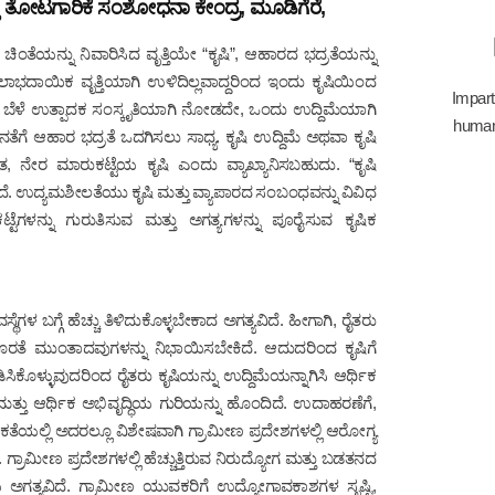
 ಮತ್ತು ತೋಟಗಾರಿಕೆ ಸಂಶೋಧನಾ ಕೇಂದ್ರ, ಮೂಡಿಗೆರೆ,
ಂತೆಯನ್ನು ನಿವಾರಿಸಿದ ವೃತ್ತಿಯೇ “ಕೃಷಿ”, ಆಹಾರದ ಭದ್ರತೆಯನ್ನು
ಾಭದಾಯಿಕ ವೃತ್ತಿಯಾಗಿ ಉಳಿದಿಲ್ಲವಾದ್ದರಿಂದ ಇಂದು ಕೃಷಿಯಿಂದ
Impart
ು ಒಂದು ಬೆಳೆ ಉತ್ಪಾದಕ ಸಂಸ್ಕೃತಿಯಾಗಿ ನೋಡದೇ, ಒಂದು ಉದ್ದಿಮೆಯಾಗಿ
human 
ತೆಗೆ ಆಹಾರ ಭದ್ರತೆ ಒದಗಿಸಲು ಸಾಧ್ಯ. ಕೃಷಿ ಉದ್ದಿಮೆ ಅಥವಾ ಕೃಷಿ
ೇರ ಮಾರುಕಟ್ಟೆಯ ಕೃಷಿ ಎಂದು ವ್ಯಾಖ್ಯಾನಿಸಬಹುದು. “ಕೃಷಿ
ದ್ಯಮಶೀಲತೆಯು ಕೃಷಿ ಮತ್ತು ವ್ಯಾಪಾರದ ಸಂಬಂಧವನ್ನು ವಿವಿಧ
ೆಗಳನ್ನು ಗುರುತಿಸುವ ಮತ್ತು ಅಗತ್ಯಗಳನ್ನು ಪೂರೈಸುವ ಕೃಷಿಕ
್ಥೆಗಳ ಬಗ್ಗೆ ಹೆಚ್ಚು ತಿಳಿದುಕೊಳ್ಳಬೇಕಾದ ಅಗತ್ಯವಿದೆ. ಹೀಗಾಗಿ, ರೈತರು
ರತೆ ಮುಂತಾದವುಗಳನ್ನು ನಿಭಾಯಿಸಬೇಕಿದೆ. ಆದುದರಿಂದ ಕೃಷಿಗೆ
ಕೊಳ್ಳುವುದರಿಂದ ರೈತರು ಕೃಷಿಯನ್ನು ಉದ್ದಿಮೆಯನ್ನಾಗಿಸಿ ಆರ್ಥಿಕ
ತ್ತು ಆರ್ಥಿಕ ಅಭಿವೃದ್ಧಿಯ ಗುರಿಯನ್ನು ಹೊಂದಿದೆ. ಉದಾಹರಣೆಗೆ,
ಕತೆಯಲ್ಲಿ ಅದರಲ್ಲೂ ವಿಶೇಷವಾಗಿ ಗ್ರಾಮೀಣ ಪ್ರದೇಶಗಳಲ್ಲಿ ಆರೋಗ್ಯ
ರಾಮೀಣ ಪ್ರದೇಶಗಳಲ್ಲಿ ಹೆಚ್ಚುತ್ತಿರುವ ನಿರುದ್ಯೋಗ ಮತ್ತು ಬಡತನದ
ಅಗತ್ಯವಿದೆ. ಗ್ರಾಮೀಣ ಯುವಕರಿಗೆ ಉದ್ಯೋಗಾವಕಾಶಗಳ ಸೃಷ್ಟಿ,