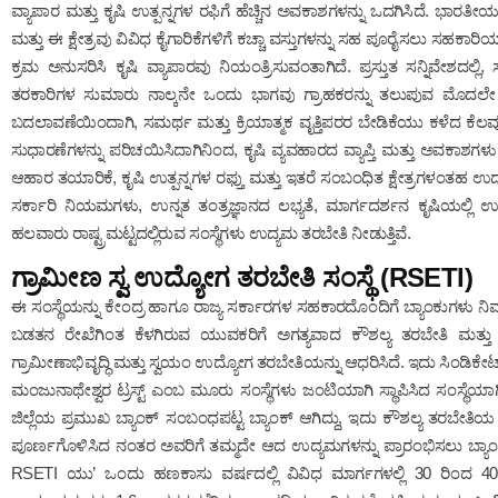
ವ್ಯಾಪಾರ ಮತ್ತು ಕೃಷಿ ಉತ್ಪನ್ನಗಳ ರಫಿಗೆ ಹೆಚ್ಚಿನ ಅವಕಾಶಗಳನ್ನು ಒದಗಿಸಿದೆ. ಭಾ
ಮತ್ತು ಈ ಕ್ಷೇತ್ರವು ವಿವಿಧ ಕೈಗಾರಿಕೆಗಳಿಗೆ ಕಚ್ಚಾ ವಸ್ತುಗಳನ್ನು ಸಹ ಪೂರೈಸಲು ಸಹಕ
ಕ್ರಮ ಅನುಸರಿಸಿ ಕೃಷಿ ವ್ಯಾಪಾರವು ನಿಯಂತ್ರಿಸುವಂತಾಗಿದೆ. ಪ್ರಸ್ತುತ ಸನ್ನಿವೇಶದ
ತರಕಾರಿಗಳ ಸುಮಾರು ನಾಲ್ಕನೇ ಒಂದು ಭಾಗವು ಗ್ರಾಹಕರನ್ನು ತಲುಪುವ ಮೊದಲೇ ಹಾಳಾಗ
ಬದಲಾವಣೆಯಿಂದಾಗಿ, ಸಮರ್ಥ ಮತ್ತು ಕ್ರಿಯಾತ್ಮಕ ವೃತ್ತಿಪರರ ಬೇಡಿಕೆಯು ಕಳೆದ ಕೆಲವು 
ಸುಧಾರಣೆಗಳನ್ನು ಪರಿಚಯಿಸಿದಾಗಿನಿಂದ, ಕೃಷಿ ವ್ಯವಹಾರದ ವ್ಯಾಪ್ತಿ ಮತ್ತು ಅವಕಾಶಗಳು ಹೆಚ್
ಆಹಾರ ತಯಾರಿಕೆ, ಕೃಷಿ ಉತ್ಪನ್ನಗಳ ರಫ್ತು ಮತ್ತು ಇತರೆ ಸಂಬಂಧಿತ ಕ್ಷೇತ್ರಗಳಂತಹ 
ಸರ್ಕಾರಿ ನಿಯಮಗಳು, ಉನ್ನತ ತಂತ್ರಜ್ಞಾನದ ಲಭ್ಯತೆ, ಮಾರ್ಗದರ್ಶನ ಕೃಷಿಯಲ್ಲಿ ಉದ
ಹಲವಾರು ರಾಷ್ಟ್ರಮಟ್ಟದಲ್ಲಿರುವ ಸಂಸ್ಥೆಗಳು ಉದ್ಯಮ ತರಬೇತಿ ನೀಡುತ್ತಿವೆ.
ಗ್ರಾಮೀಣ ಸ್ವ ಉದ್ಯೋಗ ತರಬೇತಿ ಸಂಸ್ಥೆ (RSETI)
ಈ ಸಂಸ್ಥೆಯನ್ನು ಕೇಂದ್ರ ಹಾಗೂ ರಾಜ್ಯ ಸರ್ಕಾರಗಳ ಸಹಕಾರದೊಂದಿಗೆ ಬ್ಯಾಂಕುಗಳು ನಿರ
ಬಡತನ ರೇಖೆಗಿಂತ ಕೆಳಗಿರುವ ಯುವಕರಿಗೆ ಅಗತ್ಯವಾದ ಕೌಶಲ್ಯ ತರಬೇತಿ ಮತ್ತು 
ಗ್ರಾಮೀಣಾಭಿವೃದ್ಧಿ ಮತ್ತು ಸ್ವಯಂ ಉದ್ಯೋಗ ತರಬೇತಿಯನ್ನು ಆಧರಿಸಿದೆ. ಇದು ಸಿಂಡಿಕೇಟ್,
ಮಂಜುನಾಥೇಶ್ವರ ಟ್ರಸ್ಟ್ ಎಂಬ ಮೂರು ಸಂಸ್ಥೆಗಳು ಜಂಟಿಯಾಗಿ ಸ್ಥಾಪಿಸಿದ ಸಂಸ್ಥೆಯಾಗಿದೆ.
ಜಿಲ್ಲೆಯ ಪ್ರಮುಖ ಬ್ಯಾಂಕ್ ಸಂಬಂಧಪಟ್ಟ ಬ್ಯಾಂಕ್‌ ಆಗಿದ್ದು, ಇದು ಕೌಶಲ್ಯ ತರಬೇತಿಯ 
ಪೂರ್ಣಗೊಳಿಸಿದ ನಂತರ ಅವರಿಗೆ ತಮ್ಮದೇ ಆದ ಉದ್ಯಮಗಳನ್ನು ಪ್ರಾರಂಭಿಸಲು ಬ್ಯಾಂಕ
RSETI ಯು’ ಒಂದು ಹಣಕಾಸು ವರ್ಷದಲ್ಲಿ ವಿವಿಧ ಮಾರ್ಗಗಳಲ್ಲಿ 30 ರಿಂದ 40 ಕೌಶ