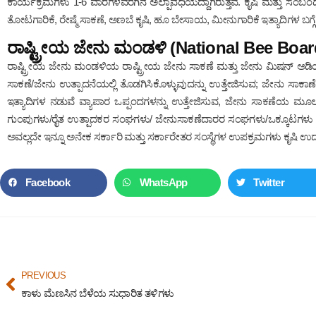
ಕಾರ್ಯಕ್ರಮಗಳು 1-6 ವಾರಗಳವರೆಗಿನ ಅಲ್ಪಾವಧಿಯದ್ದಾಗಿರುತ್ತವೆ. ಕೃಷಿ ಮತ್ತು ಸಂಬ
ತೋಟಗಾರಿಕೆ, ರೇಷ್ಮೆ ಸಾಕಣೆ, ಅಣಬೆ ಕೃಷಿ, ಹೂ ಬೇಸಾಯ, ಮೀನುಗಾರಿಕೆ ಇತ್ಯಾದಿಗಳ ಬಗ್ಗೆ 
ರಾಷ್ಟ್ರೀಯ ಜೇನು ಮಂಡಳಿ (National Bee Bo
ರಾಷ್ಟ್ರೀಯ ಜೇನು ಮಂಡಳಿಯ ರಾಷ್ಟ್ರೀಯ ಜೇನು ಸಾಕಣೆ ಮತ್ತು ಜೇನು ಮಿಷನ್ ಅಡಿಯ
ಸಾಕಣೆ/ಜೇನು ಉತ್ಪಾದನೆಯಲ್ಲಿ ತೊಡಗಿಸಿಕೊಳ್ಳುವುದನ್ನು ಉತ್ತೇಜಿಸುವ; ಜೇನು ಸಾಕಾಣ
ಇತ್ಯಾದಿಗಳ ನಡುವೆ ವ್ಯಾಪಾರ ಒಪ್ಪಂದಗಳನ್ನು ಉತ್ತೇಜಿಸುವ, ಜೇನು ಸಾಕಣೆಯ 
ಗುಂಪುಗಳು/ರೈತ ಉತ್ಪಾದಕರ ಸಂಘಗಳು/ ಜೇನುಸಾಕಣೆದಾರರ ಸಂಘಗಳು/ಒಕ್ಕೂಟಗಳು ಇತ್
ಅವಲ್ಲದೇ ಇನ್ನೂ ಅನೇಕ ಸರ್ಕಾರಿ ಮತ್ತು ಸರ್ಕಾರೇತರ ಸಂಸ್ಥೆಗಳ ಉಪಕ್ರಮಗಳು ಕೃಷಿ 
Facebook
WhatsApp
Twitter
PREVIOUS
ಕಾಳು ಮೆಣಸಿನ ಬೆಳೆಯ ಸುಧಾರಿತ ತಳಿಗಳು