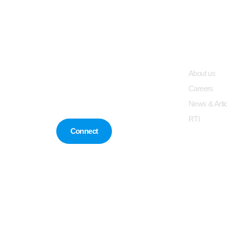
Quick LI
About us
Careers
News & Artic
RTI
Connect