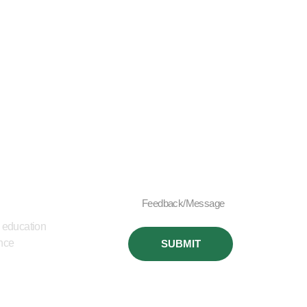
 education
ence
SUBMIT