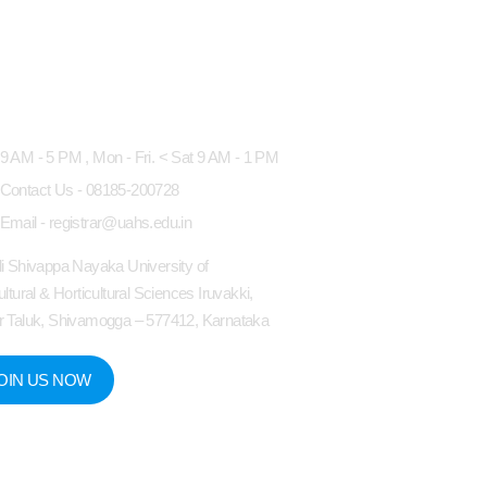
king Hours
9 AM - 5 PM , Mon - Fri. < Sat 9 AM - 1 PM
Contact Us - 08185-200728
Email - registrar@uahs.edu.in
i Shivappa Nayaka University of
ultural & Horticultural Sciences Iruvakki,
 Taluk, Shivamogga – 577412, Karnataka
OIN US NOW